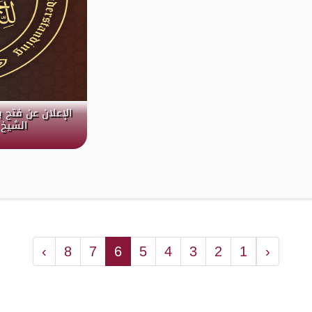
الإعلان عن فتح 
الشيخ 
›
8
7
6
5
4
3
2
1
‹