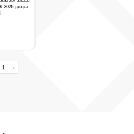
سبت
ن
1
‹