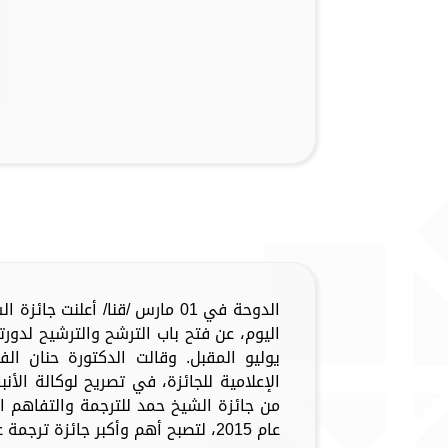
الدوحة في 01 مارس /قنا/ أعلنت 
اليوم، عن فتح باب الترشح والترشيح لدو
يوليو المقبل. وقالت الدكتورة حنان ا
الإعلامية للجائزة، في تصريح لوكالة الأنبا
من جائزة الشيخ حمد للترجمة والتفاهم ا
عام 2015، لتصبح أهم وأكبر جائزة ترجمة عالمية...