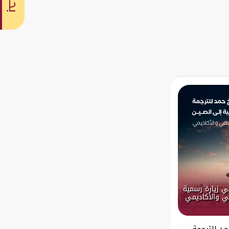
بحث
ي زيارة رسمية
في والأكاديمي
د للترجمة