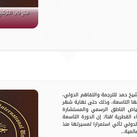
فتح باب الترشح
جائزة الشيخ حمد للترجمة والتفاهم الدولي،
رتها التاسعة، وذلك حتى نهاية شهر
لفياض الناطق الرسمي والمستشارة
ء القطرية /قنا/: إن الدورة التاسعة
لدولي تأتي استمرارا لمسيرتها منذ