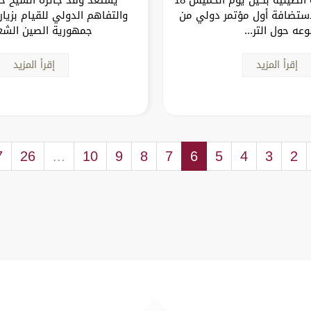
مبر 2025 لاستضافة أول مؤتمر دولي من
والتفاهم الدولي للقيام بزيا
وعه حول التر...
جمهورية الصين الشع
إقرأ المزيد
إقرأ المزيد
7
26
...
10
9
8
7
6
5
4
3
2