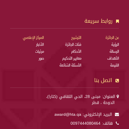
روابط سريعة
عن الجائزة
الترشيح
المركز الإعلامي
الرؤية
فئات الجائزة
الأخبار
الرسالة
الأحكام
مرئيات
الأهداف
معايير التحكيم
صور
القيمة
الأسئلة الشائعة
اتصل بنا
العنوان: مبنى 28، الحي الثقافي (كتارا)،
الدوحة ، قطر
البريد الإلكتروني:
award@hta.qa
هاتف:
0097444080464