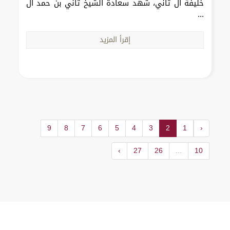
خليفة آل ثاني، شهد سعادة الشيخ ثاني بن حمد آل
...
إقرأ المزيد
9
8
7
6
5
4
3
2
1
‹
›
27
26
...
10