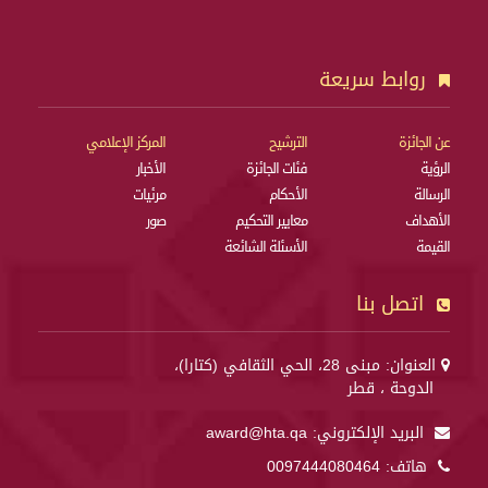
روابط سريعة
عن الجائزة
الترشيح
المركز الإعلامي
الرؤية
فئات الجائزة
الأخبار
الرسالة
الأحكام
مرئيات
الأهداف
معايير التحكيم
صور
القيمة
الأسئلة الشائعة
اتصل بنا
العنوان: مبنى 28، الحي الثقافي (كتارا)،
الدوحة ، قطر
البريد الإلكتروني:
award@hta.qa
هاتف:
0097444080464