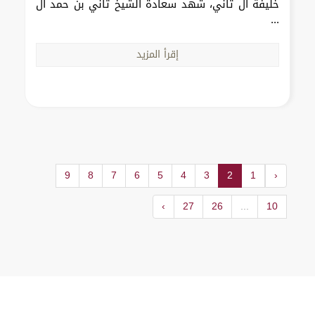
خليفة آل ثاني، شهد سعادة الشيخ ثاني بن حمد آل
...
إقرأ المزيد
9
8
7
6
5
4
3
2
1
‹
›
27
26
...
10