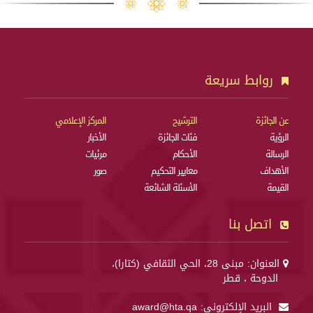
روابط سريعة
عن الجائزة
الترشيح
المركز الإعلامي
الرؤية
فئات الجائزة
الأخبار
الرسالة
الأحكام
مرئيات
الأهداف
معايير التحكيم
صور
القيمة
الأسئلة الشائعة
اتصل بنا
العنوان: مبنى 28، الحي الثقافي (كتارا)،
الدوحة ، قطر
البريد الإلكتروني:
award@hta.qa