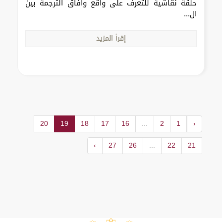
حلقة نقاشية للتعرف على واقع وآفاق الترجمة بين
ال...
إقرأ المزيد
20
19
18
17
16
...
2
1
‹
›
27
26
...
22
21