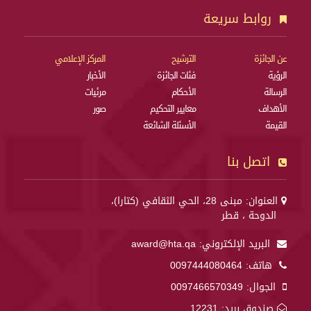
روابط سريعة
عن الجائزة
الترشيح
المركز الإعلامي
الرؤية
فئات الجائزة
الأخبار
الرسالة
الأحكام
مرئيات
الأهداف
معايير التحكيم
صور
القيمة
الأسئلة الشائعة
اتصل بنا
العنوان: مبنى 28، الحي الثقافي (كتارا)،
الدوحة ، قطر
البريد الإلكتروني:
award@hta.qa
هاتف:
0097444080464
الجوال:
0097466570349
صندوق بريد: 12231