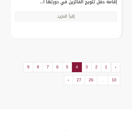
إقامة حفل تتويج الفائزين في دورتها ا...
إقرأ المزيد
9
8
7
6
5
4
3
2
1
‹
›
27
26
...
10