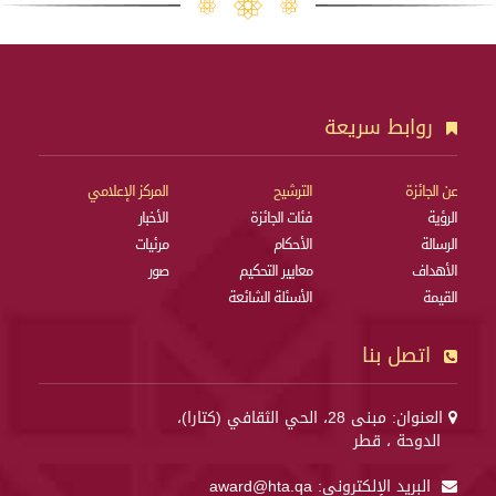
روابط سريعة
عن الجائزة
الترشيح
المركز الإعلامي
الرؤية
فئات الجائزة
الأخبار
الرسالة
الأحكام
مرئيات
الأهداف
معايير التحكيم
صور
القيمة
الأسئلة الشائعة
اتصل بنا
العنوان: مبنى 28، الحي الثقافي (كتارا)،
الدوحة ، قطر
البريد الإلكتروني:
award@hta.qa