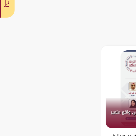
بحث
ي واقع متغير
مة، يسعدنا في