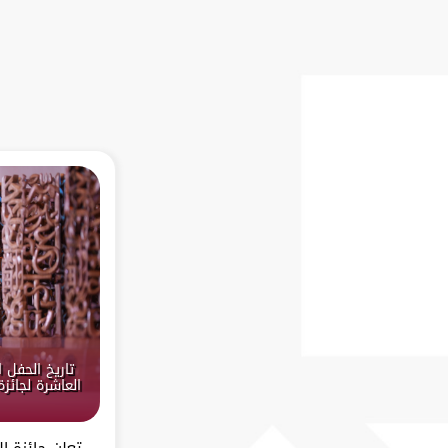
تاريخ الحفل 
العاشرة لجائز
تعلن جائزة ا