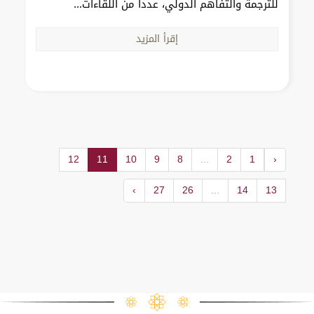
للترجمة والتفاهم الدولي، عدداً من اللقاءات...
إقرأ المزيد
12
11
10
9
8
...
2
1
‹
›
27
26
...
14
13