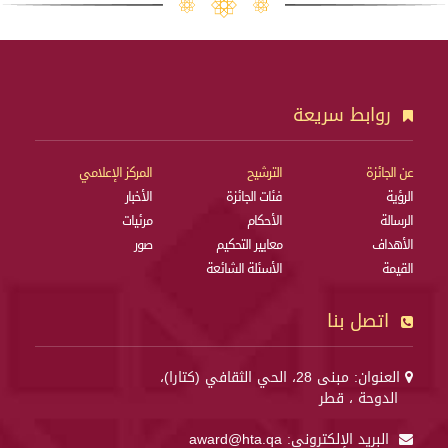
روابط سريعة
عن الجائزة
الترشيح
المركز الإعلامي
الرؤية
فئات الجائزة
الأخبار
الرسالة
الأحكام
مرئيات
الأهداف
معايير التحكيم
صور
القيمة
الأسئلة الشائعة
اتصل بنا
العنوان: مبنى 28، الحي الثقافي (كتارا)،
الدوحة ، قطر
البريد الإلكتروني:
award@hta.qa