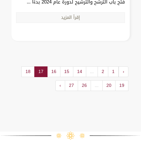
فتح باب الترشح والترشيح لدورة عام 2024 بدءًا ...
إقرأ المزيد
18
17
16
15
14
...
2
1
‹
›
27
26
...
20
19