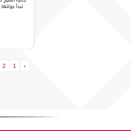
2
1
‹