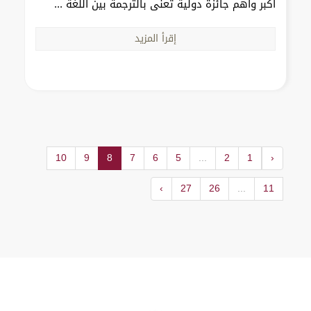
أكبر وأهم جائزة دولية تُعنى بالترجمة بين اللغة ...
إقرأ المزيد
10
9
8
7
6
5
...
2
1
‹
›
27
26
...
11