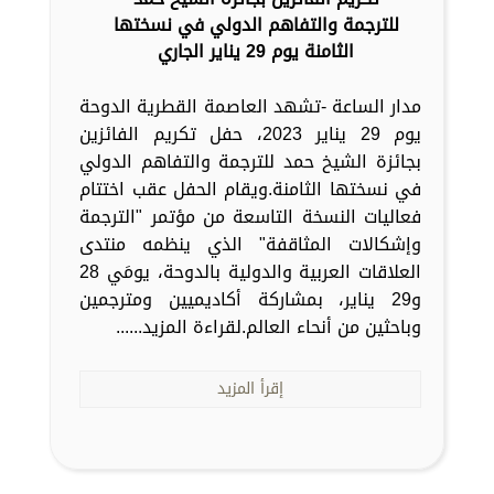
للترجمة والتفاهم الدولي في نسختها
الثامنة يوم 29 يناير الجاري
مدار الساعة -تشهد العاصمة القطرية الدوحة
يوم 29 يناير 2023، حفل تكريم الفائزين
بجائزة الشيخ حمد للترجمة والتفاهم الدولي
في نسختها الثامنة.ويقام الحفل عقب اختتام
فعاليات النسخة التاسعة من مؤتمر "الترجمة
وإشكالات المثاقفة" الذي ينظمه منتدى
العلاقات العربية والدولية بالدوحة، يومَي 28
و29 يناير، بمشاركة أكاديميين ومترجمين
وباحثين من أنحاء العالم.لقراءة المزيد......
إقرأ المزيد