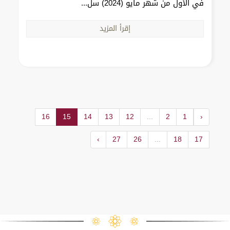
في الأول من شهر مايو (2024) سل...
إقرأ المزيد
16
15
14
13
12
...
2
1
‹
›
27
26
...
18
17