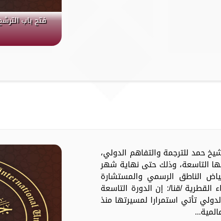
فتح باب الترشح
جائزة الشيخ حمد للترجمة والتفاهم الدولي،
رتها التاسعة، وذلك حتى نهاية شهر
لفياض الناطق الرسمي والمستشارة
ء القطرية /قنا/: إن الدورة التاسعة
لدولي تأتي استمرارا لمسيرتها منذ