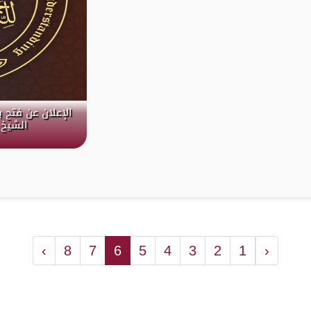
الإعلان عن فتح 
الشيخ 
›
8
7
6
5
4
3
2
1
‹