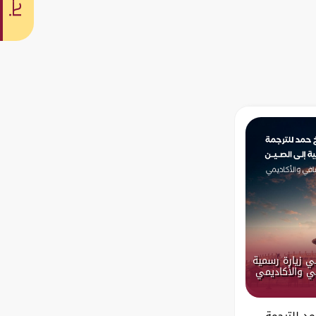
بحث
ي زيارة رسمية
في والأكاديمي
د للترجمة