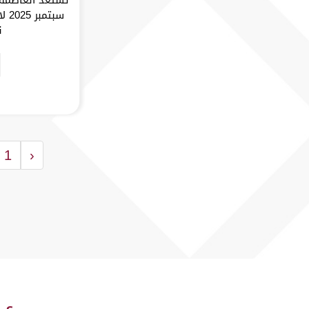
سبت
ن
1
‹