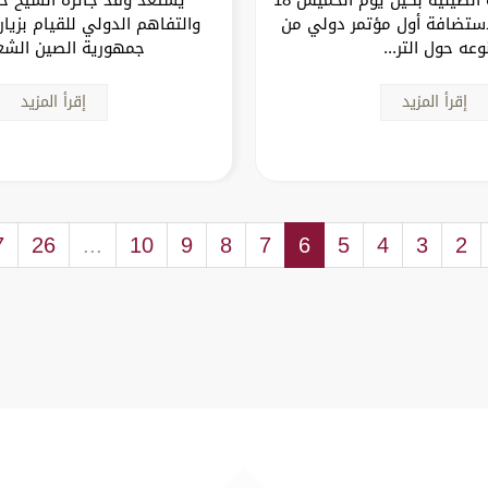
مبر 2025 لاستضافة أول مؤتمر دولي من
والتفاهم الدولي للقيام بزيا
وعه حول التر...
جمهورية الصين الشع
إقرأ المزيد
إقرأ المزيد
7
26
...
10
9
8
7
6
5
4
3
2