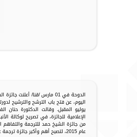
الدوحة في 01 مارس /قنا/ أعلنت 
اليوم، عن فتح باب الترشح والترشيح لدو
يوليو المقبل. وقالت الدكتورة حنان ا
الإعلامية للجائزة، في تصريح لوكالة الأنبا
من جائزة الشيخ حمد للترجمة والتفاهم ا
عام 2015، لتصبح أهم وأكبر جائزة ترجمة عالمية...