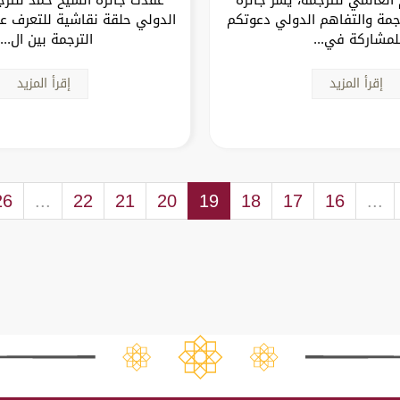
جمة والتفاهم الدولي دعوتكم
الدولي حلقة نقاشية للتعرف ع
لمشاركة في...
الترجمة بين ال...
إقرأ المزيد
إقرأ المزيد
26
...
22
21
20
19
18
17
16
...