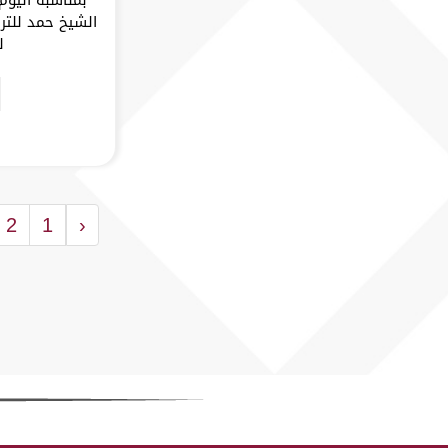
الشيخ حمد للتر
ل
2
1
‹