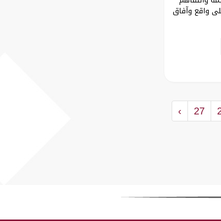
لى واقع وآفاق
›
27