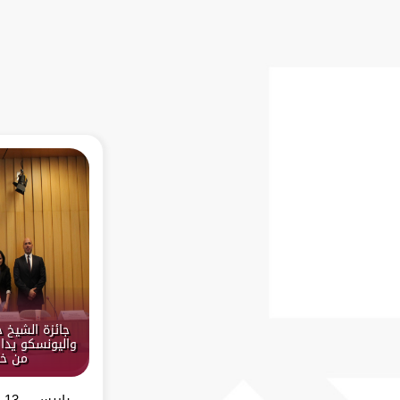
جائزة الشيخ 
واليونسكو يدا 
من خل