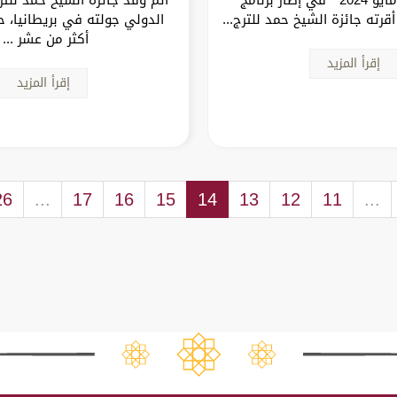
قرته جائزة الشيخ حمد للترج...
الدولي جولته في بريطانيا، 
أكثر من عشر ...
إقرأ المزيد
إقرأ المزيد
26
...
17
16
15
14
13
12
11
...