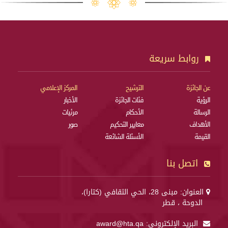
روابط سريعة
عن الجائزة
الترشيح
المركز الإعلامي
الرؤية
فئات الجائزة
الأخبار
الرسالة
الأحكام
مرئيات
الأهداف
معايير التحكيم
صور
القيمة
الأسئلة الشائعة
اتصل بنا
العنوان: مبنى 28، الحي الثقافي (كتارا)،
الدوحة ، قطر
البريد الإلكتروني:
award@hta.qa