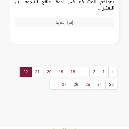
دعوتكم للمشاركة في ندوة: واقع الترجمة بين
اللغتين...
إقرأ المزيد
22
21
20
19
18
...
2
1
‹
›
27
26
25
24
23