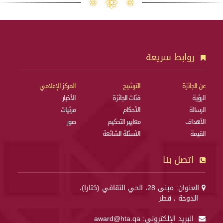
روابط سريعة
عن الجائزة
الترشيح
المركز الإعلامي
الرؤية
فئات الجائزة
الأخبار
الرسالة
الأحكام
مرئيات
الأهداف
معايير التحكيم
صور
القيمة
الأسئلة الشائعة
اتصل بنا
العنوان: مبنى 28، الحي الثقافي (كتارا)،
الدوحة ، قطر
البريد الإلكتروني:
award@hta.qa