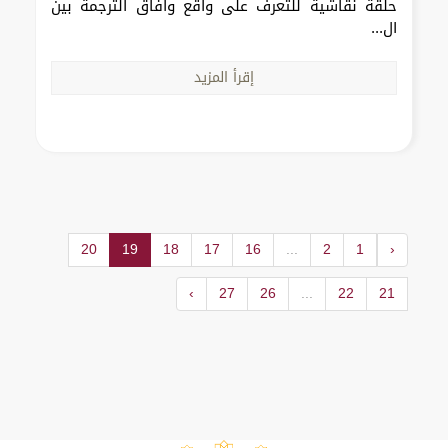
حلقة نقاشية للتعرف على واقع وآفاق الترجمة بين
ال...
إقرأ المزيد
20
19
18
17
16
...
2
1
‹
›
27
26
...
22
21