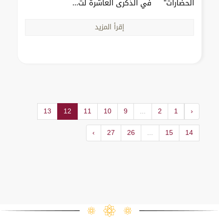
الحضارات" في الذكرى العاشرة لت...
إقرأ المزيد
13
12
11
10
9
...
2
1
‹
›
27
26
...
15
14