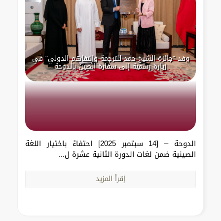
وفد "جائزة الشيخ حمد للترجمة والتفاهم الدولي" في
زيارة رسمية إلى سفارة الصين بالدوحة
الدوحة – [14 سبتمبر 2025] احتفاءً باختيار اللغة
الصينية ضمن لغات الدورة الثانية عشرة ل...
إقرأ المزيد