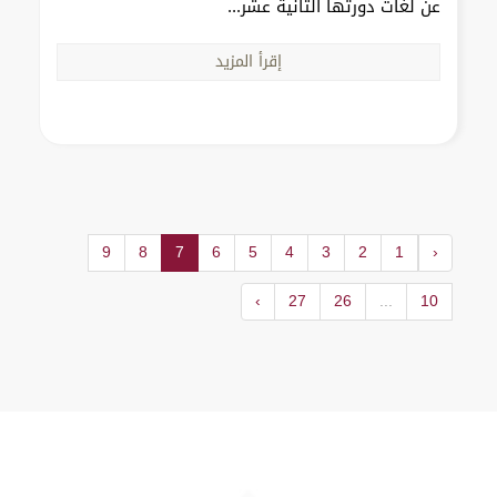
عن لغات دورتها الثانية عشر...
إقرأ المزيد
9
8
7
6
5
4
3
2
1
‹
›
27
26
...
10