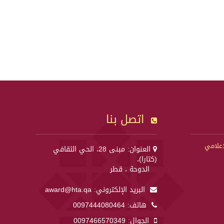
اتصل بنا
إعلامي
العنوان: مبنى 28، الحي الثقافي
(كتارا)،
الدوحة ، قطر
البريد الإلكتروني:
award@hta.qa
هاتف:
0097444080464
الجوال:
0097466570349