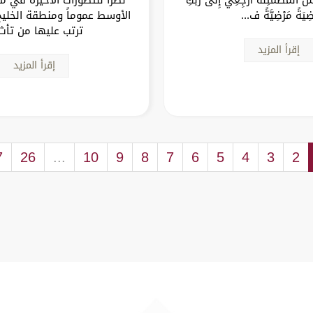
ضِيَةً مَرْضِيَّةً ف...
الأوسط عموماً ومنطقة الخليج
ترتب عليها من تأث.
إقرأ المزيد
إقرأ المزيد
7
26
...
10
9
8
7
6
5
4
3
2