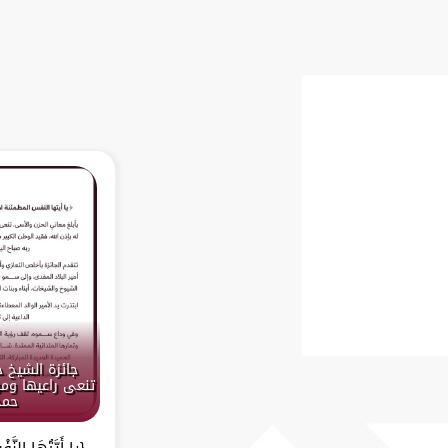
جائزة الشيخ 
تنعى راعيها ومؤ
حمد
{يا أَيَّتُهَا النَّف