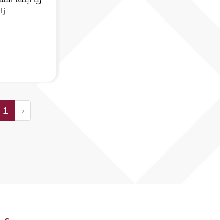
رَا
1
‹