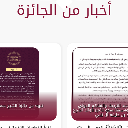
أخبار من الجائزة
حمد للترجمة والتفاهم الدولي
تنبيه من جائزة الشيخ حمد
سسها سمو الأمير الوالد الشيخ
 بن خليفة آل ثاني
ْسُ الْمُطْمَئِنَّةُ ارْجِعِي إِلَى رَبِّكِ
نظراً للتطورات الأخيرة في 