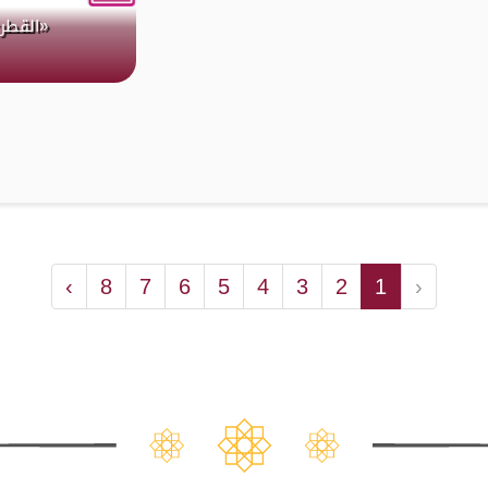
«القطر
›
8
7
6
5
4
3
2
1
‹