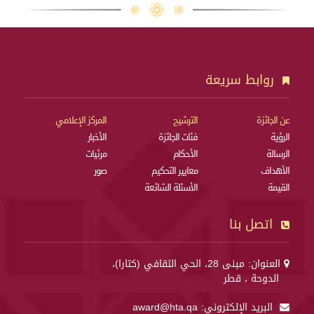
روابط سريعة
عن الجائزة
الترشيح
المركز الإعلامي
الرؤية
فئات الجائزة
الأخبار
الرسالة
الأحكام
مرئيات
الأهداف
معايير التحكيم
صور
القيمة
الأسئلة الشائعة
اتصل بنا
العنوان: مبنى 28، الحي الثقافي (كتارا)،
الدوحة ، قطر
البريد الإلكتروني:
award@hta.qa