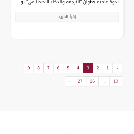
ندوة علمية بعنوان "الترجمة والذكاء الاصطناعي" يو...
إقرأ المزيد
9
8
7
6
5
4
3
2
1
‹
›
27
26
...
10