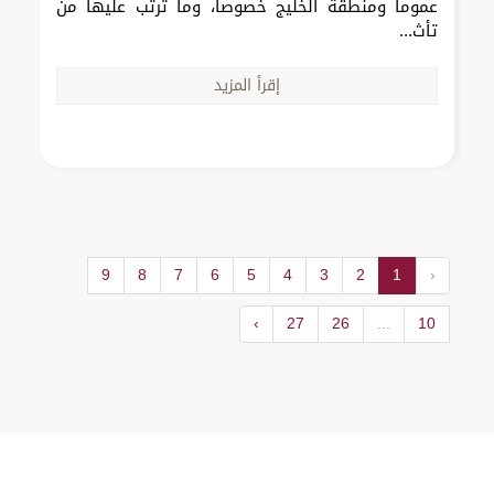
عموماً ومنطقة الخليج خصوصاً، وما ترتب عليها من
تأث...
إقرأ المزيد
9
8
7
6
5
4
3
2
1
‹
›
27
26
...
10