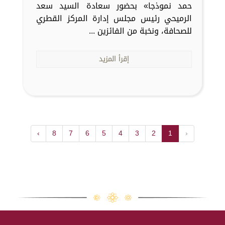
حمد نموذجا» بحضور سعادة السيد سعد
الرميحي رئيس مجلس إدارة المركز القطري
للصحافة، ونخبة من الفائزين ...
إقرأ المزيد
›
8
7
6
5
4
3
2
1
‹