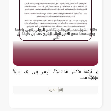
جائزة الشيخ حمد للترجمة والتفاهم الدولي تنعى راعيها
ومؤسسها سمو الأمير الوالد الشيخ حمد بن خليفة آل
ثاني
{يا أَيَّتُهَا النَّفْسُ الْمُطْمَئِنَّةُ ارْجِعِي إِلَى رَبِّكِ رَاضِيَةً
مَرْضِيَّةً ف...
إقرأ المزيد