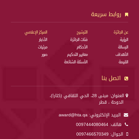
روابط سريعة
عن الجائزة
الترشيح
المركز الإعلامي
الرؤية
فئات الجائزة
الأخبار
الرسالة
الأحكام
مرئيات
الأهداف
معايير التحكيم
صور
القيمة
الأسئلة الشائعة
اتصل بنا
العنوان: مبنى 28، الحي الثقافي (كتارا)،
الدوحة ، قطر
البريد الإلكتروني:
award@hta.qa
هاتف:
0097444080464
الجوال:
0097466570349