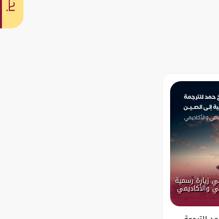
بحث
ي زيارة رسمية
في والأكاديمي
د للترجمة