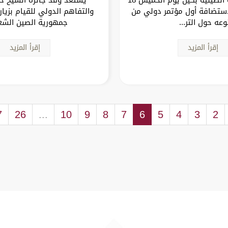
مبر 2025 لاستضافة أول مؤتمر دولي من
والتفاهم الدولي للقيام بزيا
وعه حول التر...
جمهورية الصين الشع
إقرأ المزيد
إقرأ المزيد
7
26
...
10
9
8
7
6
5
4
3
2