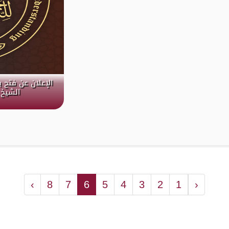
الإعلان عن فتح 
الشيخ 
›
8
7
6
5
4
3
2
1
‹