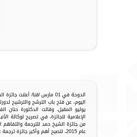
الدوحة في 01 مارس /قنا/ أعلنت 
اليوم، عن فتح باب الترشح والترشيح لدو
يوليو المقبل. وقالت الدكتورة حنان ا
الإعلامية للجائزة، في تصريح لوكالة الأنبا
من جائزة الشيخ حمد للترجمة والتفاهم ا
عام 2015، لتصبح أهم وأكبر جائزة ترجمة عالمية...