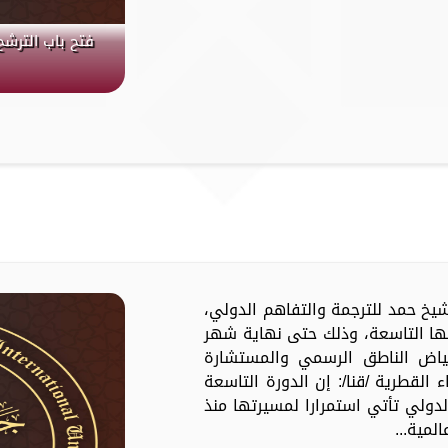
فتح باب الترشح
جائزة الشيخ حمد للترجمة والتفاهم الدولي،
رتها التاسعة، وذلك حتى نهاية شهر
لفياض الناطق الرسمي والمستشارة
ء القطرية /قنا/: إن الدورة التاسعة
لدولي تأتي استمرارا لمسيرتها منذ