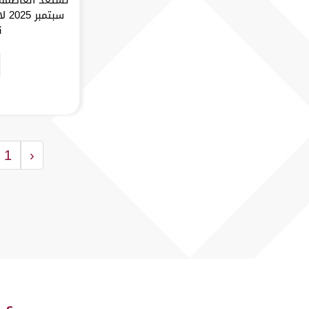
سبت
ن
1
‹