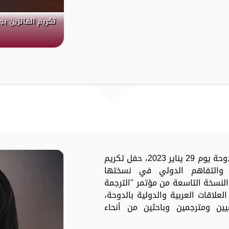
تكريم الفائزين ب
مدار الساعة -تشهد العاصمة القطرية الدوحة يوم 29 يناير 2023، حفل تكريم
ة والتفاهم الدولي في نسختها
 النسخة التاسعة من مؤتمر "الترجمة
علاقات العربية والدولية بالدوحة،
ة أكاديميين ومترجمين وباحثين من أنحاء