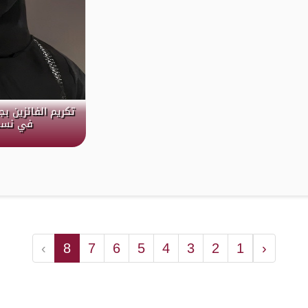
تكريم الفائزين ب
في نسختها ا
›
8
7
6
5
4
3
2
1
‹