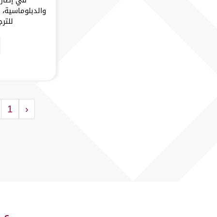
والدبلوماسية، 
للترج
1
‹