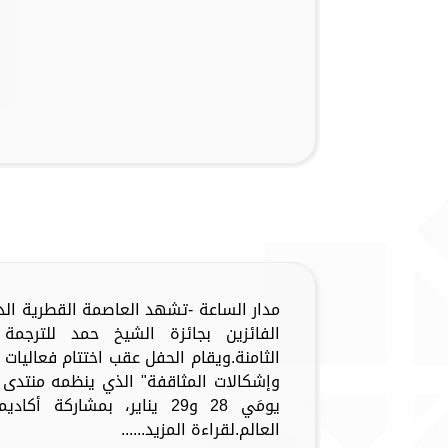
الفائزين بجائزة الشيخ حمد للترجم
الثامنة.ويقام الحفل عقب اختتام فعاليات
وإشكالات المثاقفة" الذي ينظمه منتدى ال
يومَي 28 و29 يناير، بمشارك
العالم.لقراءة المزيد......