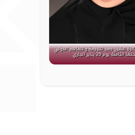
جائزة الشيخ حمد للترجمة والتفاهم الدولي
لثامنة يوم 29 يناير الجاري