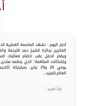
أ
الفائزين بجائزة الشيخ حمد للترجمة وال
ويقام الحفل عقب اختتام فعاليات الن
وإشكالات المثاقفة" الذي ينظمه منتدى ال
يومَي 28 و29 يناير، بمشارك
العالم.للمزيد...
إقرأ المزيد