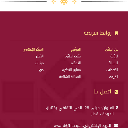
روابط سريعة
عن الجائزة
الترشيح
المركز الإعلامي
الرؤية
فئات الجائزة
الأخبار
الرسالة
الأحكام
مرئيات
الأهداف
معايير التحكيم
صور
القيمة
الأسئلة الشائعة
اتصل بنا
العنوان: مبنى 28، الحي الثقافي (كتارا)،
الدوحة ، قطر
البريد الإلكتروني:
award@hta.qa