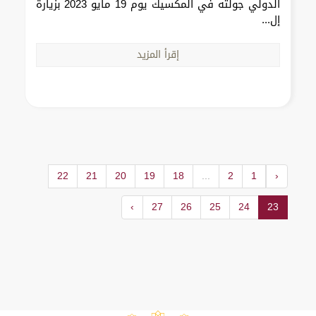
الدولي جولته في المكسيك يوم 19 مايو 2023 بزيارة
إل...
إقرأ المزيد
22
21
20
19
18
...
2
1
‹
›
27
26
25
24
23