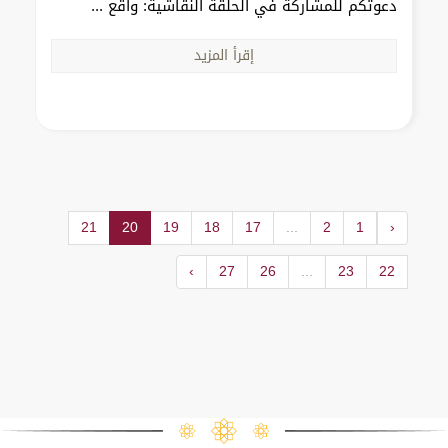
دعوتكم للمشاركة في الحلقة النقاشية: واقع ...
إقرأ المزيد
21
20
19
18
17
...
2
1
‹
›
27
26
...
23
22