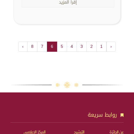
إقرأ المزيد
›
8
7
6
5
4
3
2
1
‹
روابط سريعة
عن الجائزة
الترشيح
المركز الإعلامي