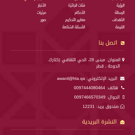
الرؤية
فئات الجائزة
الأخبار
الرسالة
الأحكام
مرئيات
الأهداف
معايير التحكيم
صور
القيمة
الأسئلة الشائعة
اتصل بنا
العنوان: مبنى 28، الحي الثقافي (كتارا)،
الدوحة ، قطر
البريد الإلكتروني:
award@hta.qa
هاتف:
0097444080464
الجوال:
0097466570349
صندوق بريد: 12231
النشرة البريدية