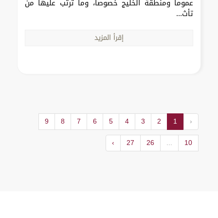
عموماً ومنطقة الخليج خصوصاً، وما ترتب عليها من
تأث...
إقرأ المزيد
9
8
7
6
5
4
3
2
1
‹
›
27
26
...
10