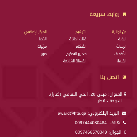
روابط سريعة
عن الجائزة
الترشيح
المركز الإعلامي
الرؤية
فئات الجائزة
الأخبار
الرسالة
الأحكام
مرئيات
الأهداف
معايير التحكيم
صور
القيمة
الأسئلة الشائعة
اتصل بنا
العنوان: مبنى 28، الحي الثقافي (كتارا)،
الدوحة ، قطر
البريد الإلكتروني:
award@hta.qa
هاتف:
0097444080464
الجوال:
0097466570349