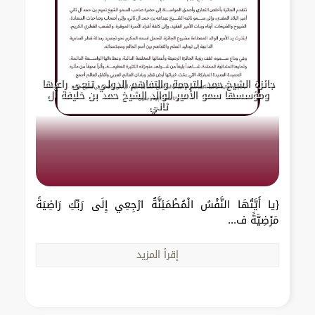
جائزة الشيخ حمد للترجمة والتفاهم الدولي تنعى راعيها
ومؤسسها سمو الأمير الوالد الشيخ حمد بن خليفة آل
ثاني
{يا أَيَّتُهَا النَّفْسُ الْمُطْمَئِنَّةُ ارْجِعِي إِلَى رَبِّكِ رَاضِيَةً
مَرْضِيَّةً ف...
إقرأ المزيد