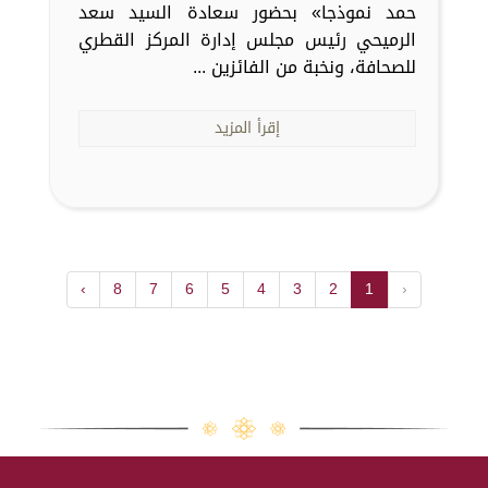
حمد نموذجا» بحضور سعادة السيد سعد
الرميحي رئيس مجلس إدارة المركز القطري
للصحافة، ونخبة من الفائزين ...
إقرأ المزيد
›
8
7
6
5
4
3
2
1
‹