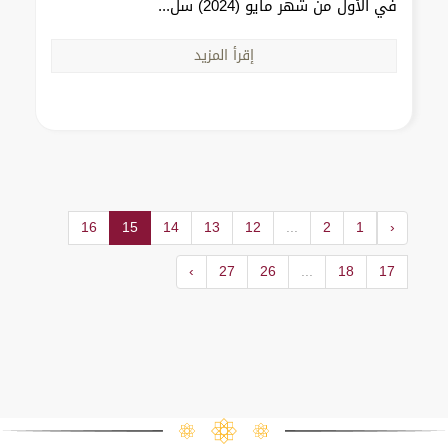
في الأول من شهر مايو (2024) سل...
إقرأ المزيد
16
15
14
13
12
...
2
1
‹
›
27
26
...
18
17