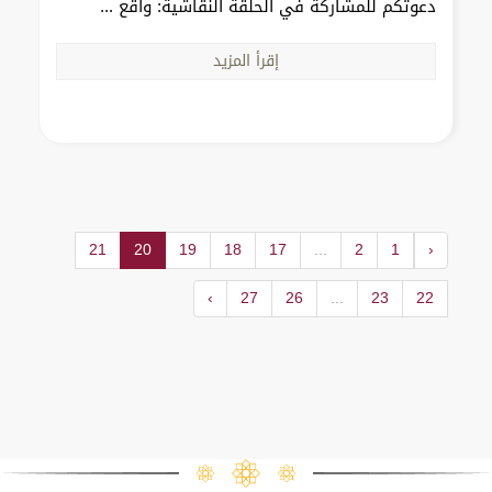
دعوتكم للمشاركة في الحلقة النقاشية: واقع ...
إقرأ المزيد
21
20
19
18
17
...
2
1
‹
›
27
26
...
23
22