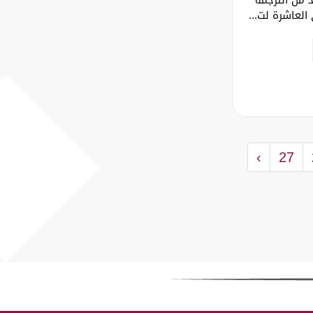
لعاشرة لت...
›
27