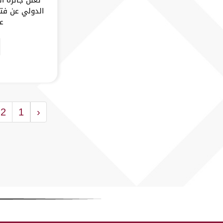
الدولي عن فتح
عام 5
2
1
‹