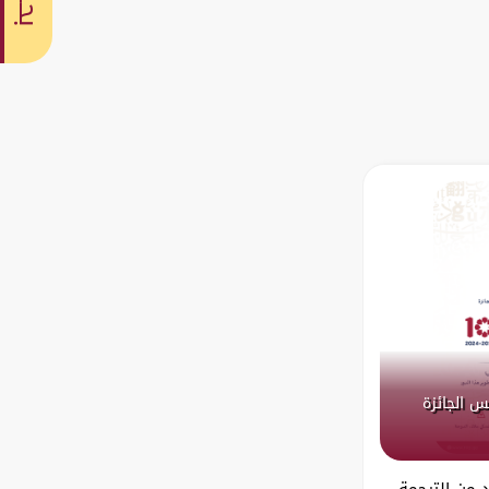
بحث
س الجائزة
د من الترجمة