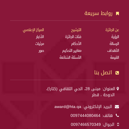
روابط سريعة
عن الجائزة
الترشيح
المركز الإعلامي
الرؤية
فئات الجائزة
الأخبار
الرسالة
الأحكام
مرئيات
الأهداف
معايير التحكيم
صور
القيمة
الأسئلة الشائعة
اتصل بنا
العنوان: مبنى 28، الحي الثقافي (كتارا)،
الدوحة ، قطر
البريد الإلكتروني:
award@hta.qa
هاتف:
0097444080464
الجوال:
0097466570349