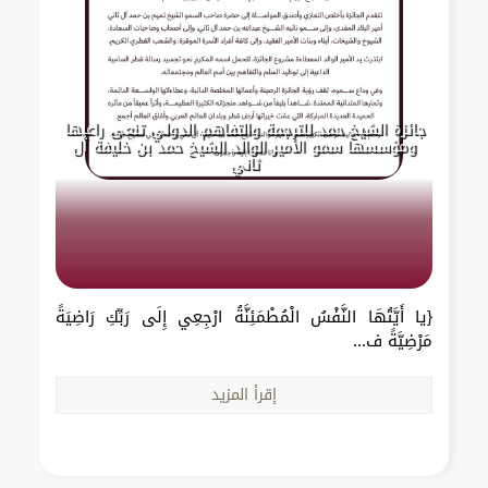
جائزة الشيخ حمد للترجمة والتفاهم الدولي تنعى راعيها
ومؤسسها سمو الأمير الوالد الشيخ حمد بن خليفة آل
ثاني
{يا أَيَّتُهَا النَّفْسُ الْمُطْمَئِنَّةُ ارْجِعِي إِلَى رَبِّكِ رَاضِيَةً
مَرْضِيَّةً ف...
إقرأ المزيد