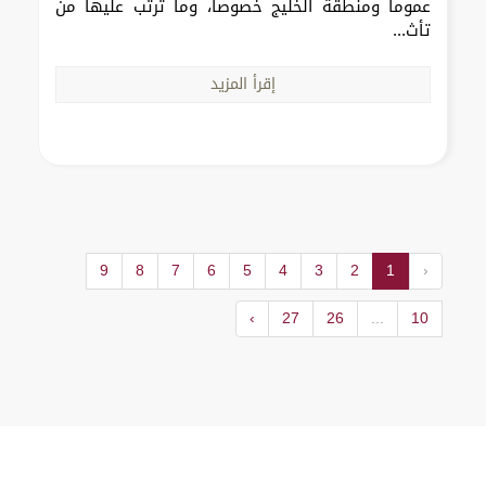
عموماً ومنطقة الخليج خصوصاً، وما ترتب عليها من
تأث...
إقرأ المزيد
9
8
7
6
5
4
3
2
1
‹
›
27
26
...
10