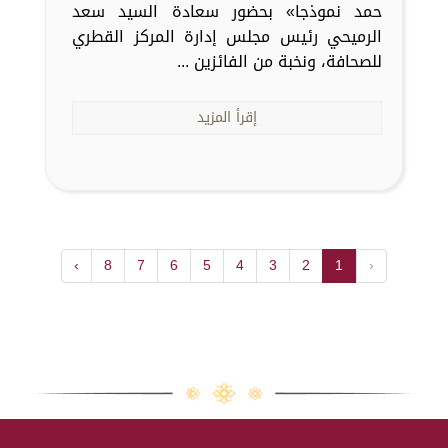
حمد نموذجا» بحضور سعادة السيد سعد
الرميحي رئيس مجلس إدارة المركز القطري
للصحافة، ونخبة من الفائزين ...
إقرأ المزيد
›
8
7
6
5
4
3
2
1
‹