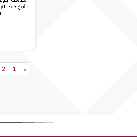
الشيخ حمد للتر
ل
2
1
‹