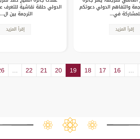
جمة والتفاهم الدولي دعوتكم
الدولي حلقة نقاشية للتعرف ع
لمشاركة في...
الترجمة بين ال...
إقرأ المزيد
إقرأ المزيد
26
...
22
21
20
19
18
17
16
...