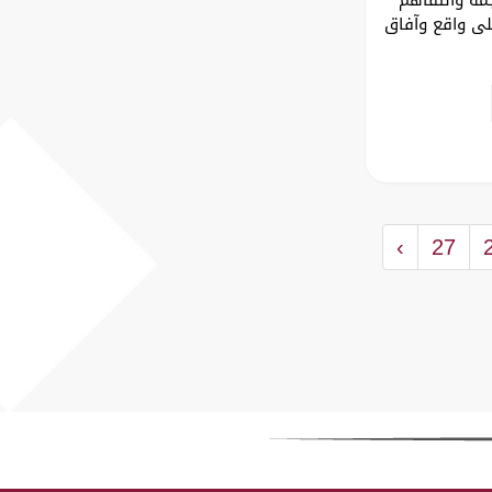
لى واقع وآفاق
›
27