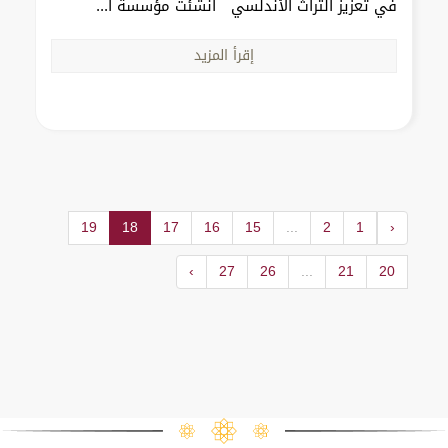
في تعزيز التراث الأندلسي أنشئت مؤسسة ا...
إقرأ المزيد
19
18
17
16
15
...
2
1
‹
›
27
26
...
21
20