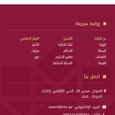
روابط سريعة
عن الجائزة
الترشيح
المركز الإعلامي
الرؤية
فئات الجائزة
الأخبار
الرسالة
الأحكام
مرئيات
الأهداف
معايير التحكيم
صور
القيمة
الأسئلة الشائعة
اتصل بنا
العنوان: مبنى 28، الحي الثقافي (كتارا)،
الدوحة ، قطر
البريد الإلكتروني:
award@hta.qa
هاتف:
0097444080464