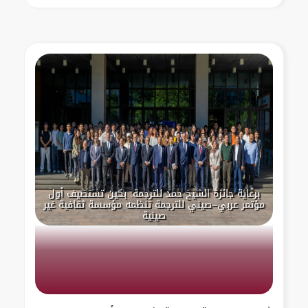
برعاية جائزة الشيخ حمد للترجمة: بكين تستضيف أول
مؤتمر عربي–صيني للترجمة تنظمه مؤسسة ثقافية غير
صينية