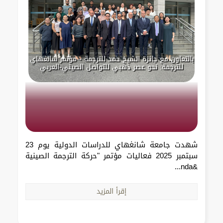
بالتعاون مع جائزة الشيخ حمد للترجمة - مؤتمر شانغهاي
للترجمة: نحو عصر ذهبي للتواصل الصيني-العربي
شهدت جامعة شانغهاي للدراسات الدولية يوم 23
سبتمبر 2025 فعاليات مؤتمر "حركة الترجمة الصينية
&nda...
إقرأ المزيد