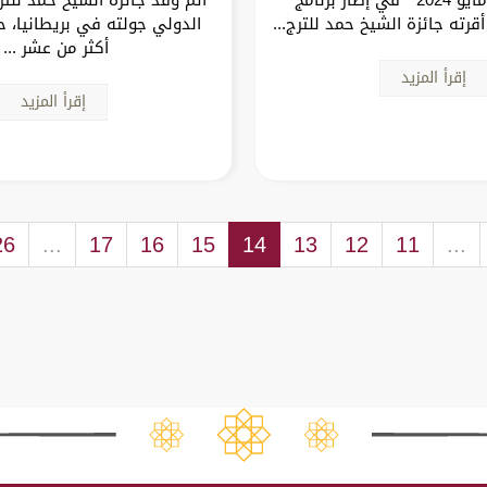
قرته جائزة الشيخ حمد للترج...
الدولي جولته في بريطانيا، 
أكثر من عشر ...
إقرأ المزيد
إقرأ المزيد
26
...
17
16
15
14
13
12
11
...