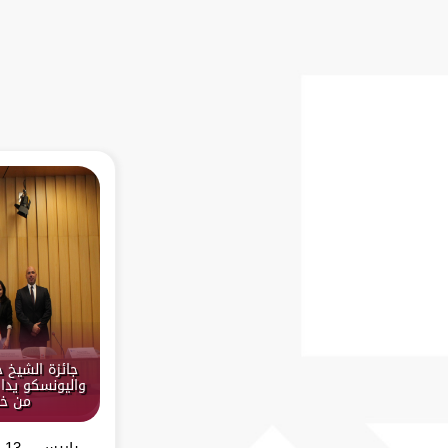
جائزة الشيخ 
واليونسكو يدا 
من خل