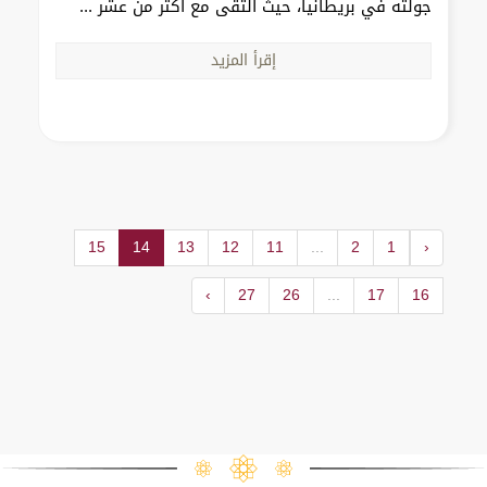
جولته في بريطانيا، حيث التقى مع أكثر من عشر ...
إقرأ المزيد
15
14
13
12
11
...
2
1
‹
›
27
26
...
17
16