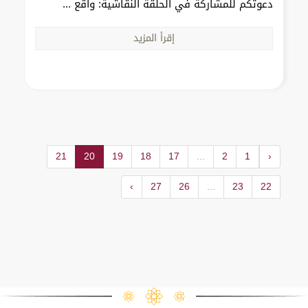
دعوتكم للمشاركة في الحلقة النقاشية: واقع ...
إقرأ المزيد
21
20
19
18
17
...
2
1
‹
›
27
26
...
23
22