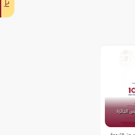
بحث
س الجائزة
د من الترجمة