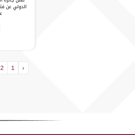
الدولي عن فتح
عام 5
2
1
‹