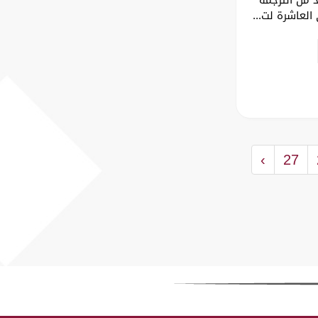
لعاشرة لت...
›
27