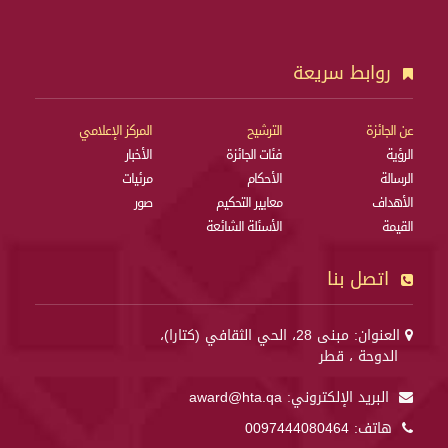
روابط سريعة
عن الجائزة
الترشيح
المركز الإعلامي
الرؤية
فئات الجائزة
الأخبار
الرسالة
الأحكام
مرئيات
الأهداف
معايير التحكيم
صور
القيمة
الأسئلة الشائعة
اتصل بنا
العنوان: مبنى 28، الحي الثقافي (كتارا)،
الدوحة ، قطر
البريد الإلكتروني:
award@hta.qa
هاتف:
0097444080464