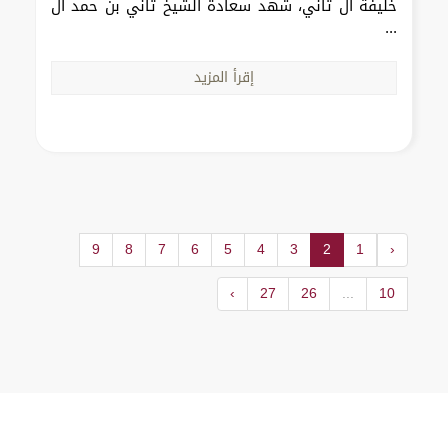
خليفة آل ثاني، شهد سعادة الشيخ ثاني بن حمد آل
...
إقرأ المزيد
9
8
7
6
5
4
3
2
1
‹
›
27
26
...
10