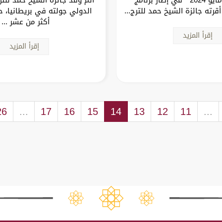
قرته جائزة الشيخ حمد للترج...
الدولي جولته في بريطانيا، 
أكثر من عشر ...
إقرأ المزيد
إقرأ المزيد
26
...
17
16
15
14
13
12
11
...