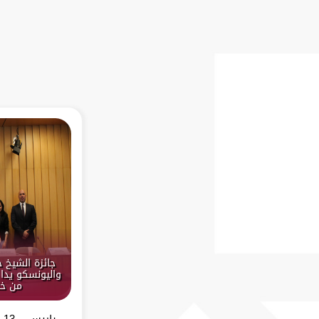
جائزة الشيخ 
واليونسكو يدا 
من خل