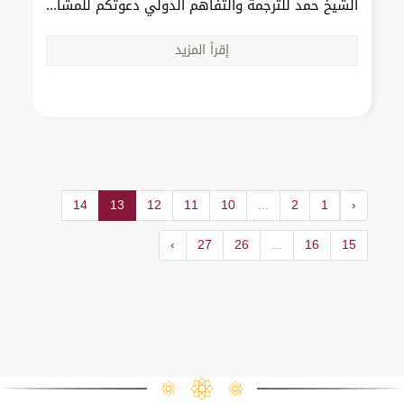
الشيخ حمد للترجمة والتفاهم الدولي دعوتكم للمشا...
إقرأ المزيد
14
13
12
11
10
...
2
1
‹
›
27
26
...
16
15