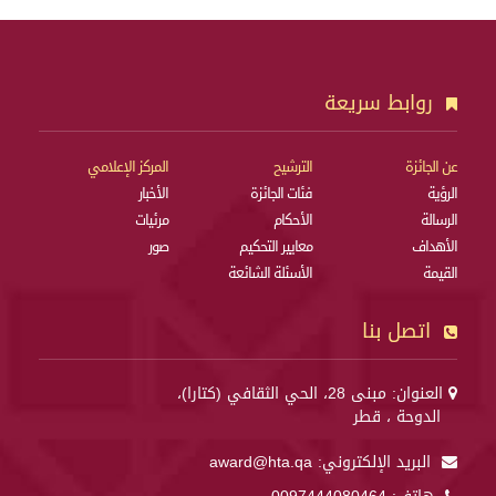
روابط سريعة
عن الجائزة
الترشيح
المركز الإعلامي
الرؤية
فئات الجائزة
الأخبار
الرسالة
الأحكام
مرئيات
الأهداف
معايير التحكيم
صور
القيمة
الأسئلة الشائعة
اتصل بنا
العنوان: مبنى 28، الحي الثقافي (كتارا)،
الدوحة ، قطر
البريد الإلكتروني:
award@hta.qa