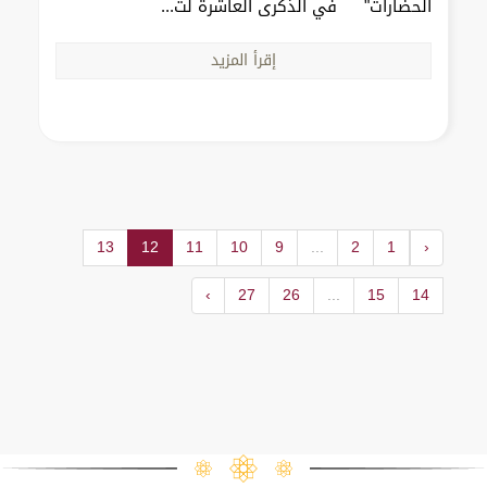
الحضارات" في الذكرى العاشرة لت...
إقرأ المزيد
13
12
11
10
9
...
2
1
‹
›
27
26
...
15
14