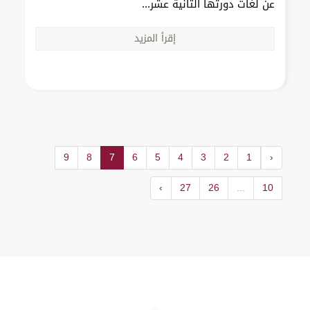
عن لغات دورتها الثانية عشر...
إقرأ المزيد
9
8
7
6
5
4
3
2
1
‹
›
27
26
...
10