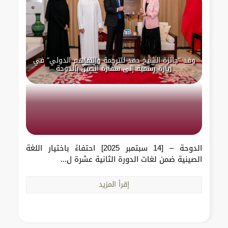
وفد "جائزة الشيخ حمد للترجمة والتفاهم الدولي" في
زيارة رسمية إلى سفارة الصين بالدوحة
الدوحة – [14 سبتمبر 2025] احتفاءً باختيار اللغة
الصينية ضمن لغات الدورة الثانية عشرة ل...
إقرأ المزيد