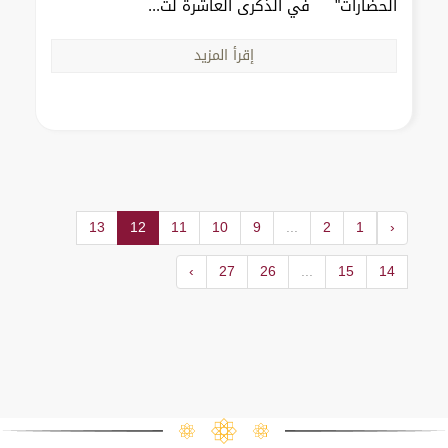
الحضارات" في الذكرى العاشرة لت...
إقرأ المزيد
13
12
11
10
9
...
2
1
‹
›
27
26
...
15
14