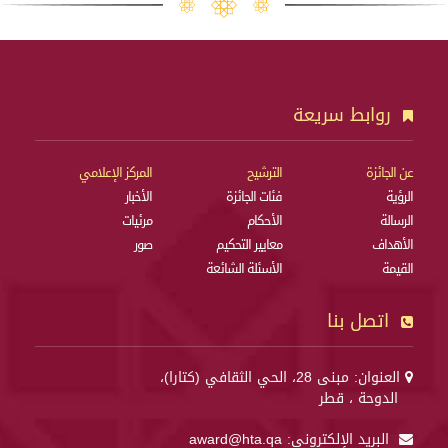
روابط سريعة
عن الجائزة
الترشيح
المركز الإعلامي
الرؤية
فئات الجائزة
الأخبار
الرسالة
الأحكام
مرئيات
الأهداف
معايير التحكيم
صور
القيمة
الأسئلة الشائعة
اتصل بنا
العنوان: مبنى 28، الحي الثقافي (كتارا)،
الدوحة ، قطر
البريد الإلكتروني:
award@hta.qa