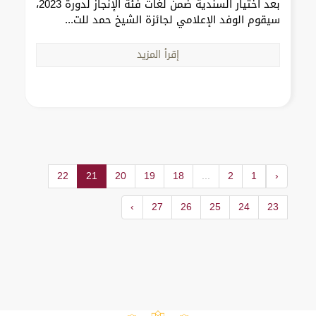
بعد اختيار السندية ضمن لغات فئة الإنجاز لدورة 2023،
سيقوم الوفد الإعلامي لجائزة الشيخ حمد للت...
إقرأ المزيد
22
21
20
19
18
...
2
1
‹
›
27
26
25
24
23