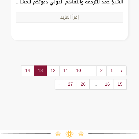
الشيخ حمد للترجمة والتفاهم الدولي دعوتكم للمشا...
إقرأ المزيد
14
13
12
11
10
...
2
1
‹
›
27
26
...
16
15