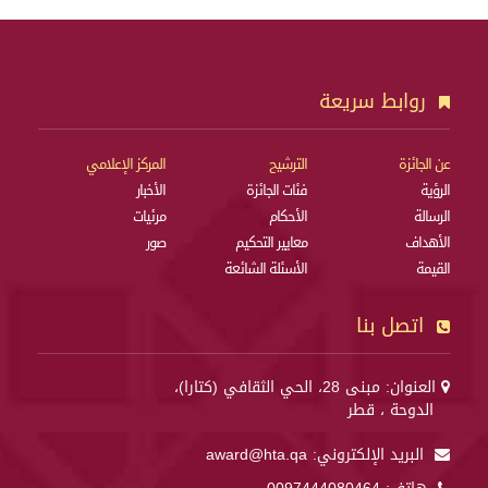
روابط سريعة
عن الجائزة
الترشيح
المركز الإعلامي
الرؤية
فئات الجائزة
الأخبار
الرسالة
الأحكام
مرئيات
الأهداف
معايير التحكيم
صور
القيمة
الأسئلة الشائعة
اتصل بنا
العنوان: مبنى 28، الحي الثقافي (كتارا)،
الدوحة ، قطر
البريد الإلكتروني:
award@hta.qa