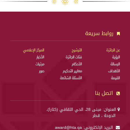
روابط سريعة
عن الجائزة
الترشيح
المركز الإعلامي
الرؤية
فئات الجائزة
الأخبار
الرسالة
الأحكام
مرئيات
الأهداف
معايير التحكيم
صور
القيمة
الأسئلة الشائعة
اتصل بنا
العنوان: مبنى 28، الحي الثقافي (كتارا)،
الدوحة ، قطر
البريد الإلكتروني:
award@hta.qa