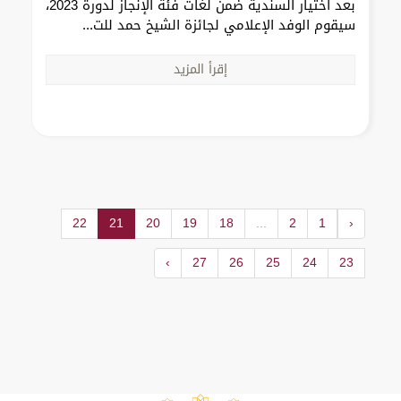
بعد اختيار السندية ضمن لغات فئة الإنجاز لدورة 2023،
سيقوم الوفد الإعلامي لجائزة الشيخ حمد للت...
إقرأ المزيد
22
21
20
19
18
...
2
1
‹
›
27
26
25
24
23