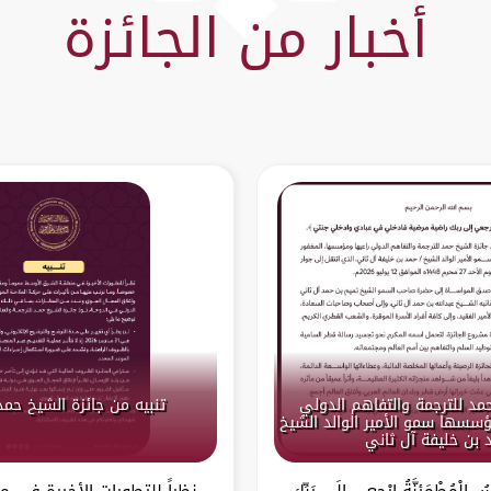
أخبار من الجائزة
حمد للترجمة والتفاهم الدولي
تنبيه من جائزة الشيخ حمد
سسها سمو الأمير الوالد الشيخ
 بن خليفة آل ثاني
ْسُ الْمُطْمَئِنَّةُ ارْجِعِي إِلَى رَبِّكِ
نظراً للتطورات الأخيرة في 