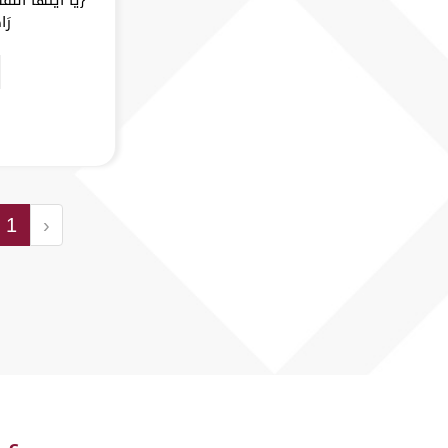
رَا
1
‹