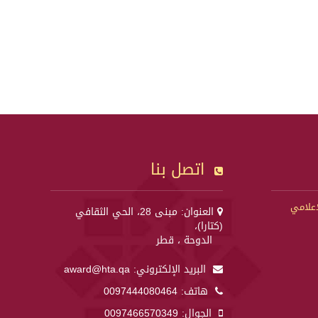
اتصل بنا
إعلامي
العنوان: مبنى 28، الحي الثقافي
(كتارا)،
الدوحة ، قطر
البريد الإلكتروني:
award@hta.qa
هاتف:
0097444080464
الجوال:
0097466570349