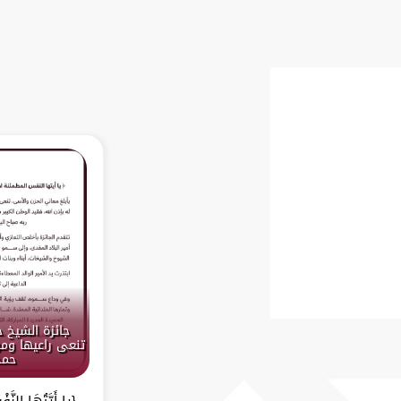
جائزة الشيخ 
تنعى راعيها ومؤ
حمد
{يا أَيَّتُهَا النَّف