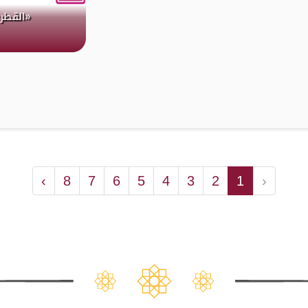
«القطر
›
8
7
6
5
4
3
2
1
‹