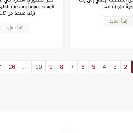
ضِيَةً مَرْضِيَّةً ف...
الأوسط عموماً ومنطقة الخليج
ترتب عليها من تأث.
إقرأ المزيد
إقرأ المزيد
7
26
...
10
9
8
7
6
5
4
3
2